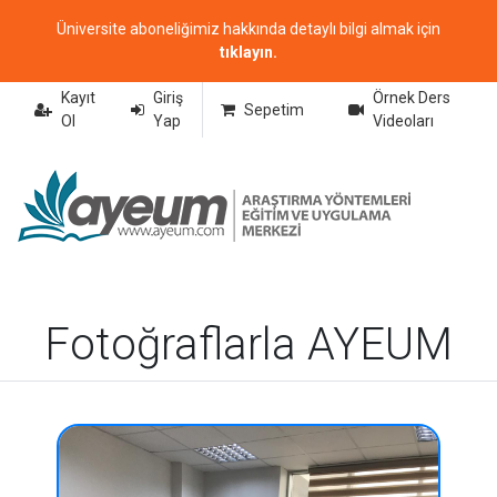
Üniversite aboneliğimiz hakkında detaylı bilgi almak için
tıklayın.
Kayıt
Giriş
Örnek Ders
Sepetim
Ol
Yap
Videoları
Fotoğraflarla AYEUM